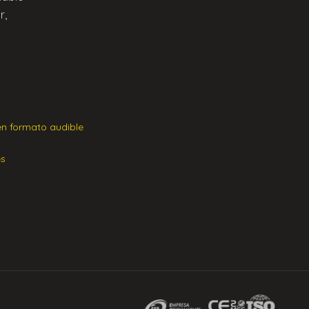
r,
en formato audible
es