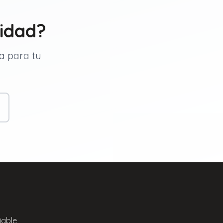
vidad?
ta para tu
iable