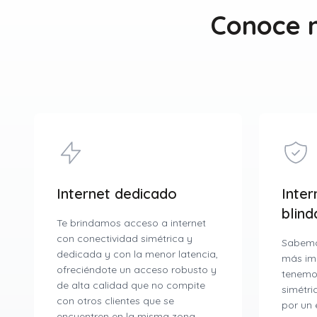
Conoce n
Internet dedicado
Inter
blin
Te brindamos acceso a internet
con conectividad simétrica y
Sabemo
dedicada y con la menor latencia,
más im
ofreciéndote un acceso robusto y
tenemos
de alta calidad que no compite
simétri
con otros clientes que se
por un 
encuentren en la misma zona.