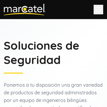
Inicio
Servicios
Soluciones de
Ver todos
Experiencia
Conectividad
Seguridad
Contacto
Soluciones de Seguridad
Ciberseguridad
Colaboración y Comunicaciones Unificadas
Proveedores
Servicios Administrados TI
Ponemos a tu disposición una gran variedad
Canales de Comunicación
Clientes
de productos de seguridad administrados
Telefonía
por un equipo de ingenieros bilingües
Touchless