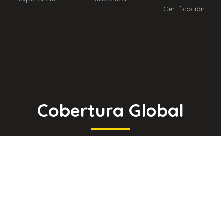
Certificación
Cobertura Global
Nuestra red de fibra óptica conecta 13+
puntos de presencia distribuidos en 4
regiones del mundo.