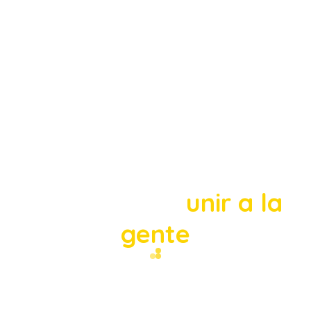
En Marcatel nos
dedicamos a
unir a la
gente
Estamos detrás de los momentos más
importantes,
para que juntos marquemos la